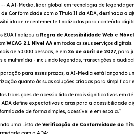
 A AI-Media, líder global em tecnologia de legendage
 de Conformidade com o Título II da ADA, destinada a aj
ssibilidade recentemente finalizados para conteúdo digita
s EUA finalizou a
Regra de Acessibilidade Web e Móvel
com
WCAG 2.1 Nível AA
em todos os seus serviços digitais
ais de 50.000 pessoas, e em
26 de abril de 2027,
para ju
is e multimídia - incluindo legendas, transcrições e audiod
paração para esses prazos, a AI-Media está lançando um
ização quanto às suas soluções criadas para simplificar 
as transições de acessibilidade mais significativas em d
da ADA define expectativas claras para a acessibilidade di
rmidade de forma simples, acessível e em escala."
çando uma Lista de
Verificação de Conformidade do Tít
formidade com a ADA: