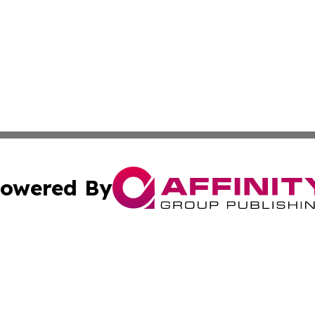
owered By
ubmit Press Release
Terms & Conditions
Copyright/DMCA
. dba Affinity Group Publishing & American Samoa Tech Jo
Cookie Settings / Your Privacy Choices