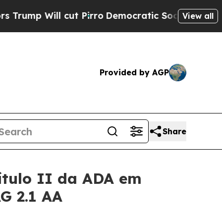
p Will cut Pirro
Democratic Socialists of Ameri
View all
Provided by AGP
Share
ítulo II da ADA em
G 2.1 AA