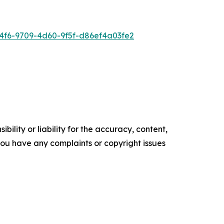
f6-9709-4d60-9f5f-d86ef4a03fe2
ility or liability for the accuracy, content,
f you have any complaints or copyright issues