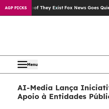
s no Proof They Exist
Fox News Goes Quiet as 'M
AGP PICKS
Menu
AI-Media Lança Iniciat
Apoio à Entidades Públ