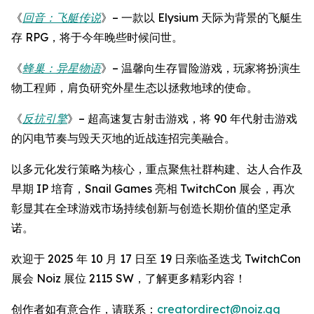
《
回音：飞艇传说
》– 一款以 Elysium 天际为背景的飞艇生
存 RPG，将于今年晚些时候问世。
《
蜂巢：异星物语
》– 温馨向生存冒险游戏，玩家将扮演生
物工程师，肩负研究外星生态以拯救地球的使命。
《
反抗引擎
》– 超高速复古射击游戏，将 90 年代射击游戏
的闪电节奏与毁天灭地的近战连招完美融合。
以多元化发行策略为核心，重点聚焦社群构建、达人合作及
早期 IP 培育，Snail Games 亮相 TwitchCon 展会，再次
彰显其在全球游戏市场持续创新与创造长期价值的坚定承
诺。
欢迎于 2025 年 10 月 17 日至 19 日亲临圣迭戈 TwitchCon
展会 Noiz 展位 2115 SW，了解更多精彩内容！
创作者如有意合作，请联系：
creatordirect@noiz.gg