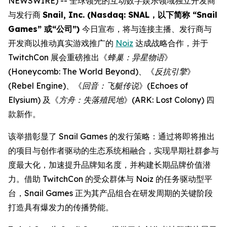
NEWSWIRE) -- 全球领先的互动数字娱乐领域独立开发商
与发行商
Snail, Inc. (Nasdaq: SNAL，以下简称 “Snail
Games” 或“公司”)
今日宣布，将与连接主播、发行商与
开发商以推动真实游戏推广的
Noiz
达成战略合作，并于
TwitchCon 展会重磅推出《
蜂巢：异星物语
》
(
Honeycomb: The World Beyond
)、《
反抗引擎
》
(
Rebel Engine
)、《
回音：飞艇传说
》(
Echoes of
Elysium
) 及《
方舟：失落殖民地
》(
ARK: Lost Colony
) 四
款新作。
该举措彰显了 Snail Games 的发行策略：通过将即将推出
的项目与创作者驱动的生态系统相融合，实现早期社群参与
度最大化，加速提升品牌知名度，并构建长期品牌价值潜
力。借助 TwitchCon 的受众群体与 Noiz 的任务驱动型平
台，Snail Games 正为其产品组合在研发周期的关键阶段
打造具有爆发力的传播势能。