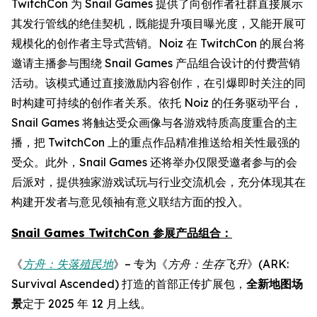
TwitchCon 为 Snail Games 提供了向创作者社群直接展示
其发行管线的绝佳契机，既能提升项目曝光度，又能开展可
规模化的创作者主导式营销。Noiz 在 TwitchCon 的展台将
邀请主播参与围绕 Snail Games 产品组合设计的付费营销
活动。该模式通过直接激励内容创作，在引爆即时关注的同
时构建可持续的创作者关系。依托 Noiz 的任务驱动平台，
Snail Games 将触达受众画像与各游戏特质高度重合的主
播，把 TwitchCon 上的重点作品精准推送给相关性最强的
受众。此外，Snail Games 还将举办仅限受邀者参与的会
后派对，提供独家游戏试玩与行业交流机会，充分体现其在
构建开发者与意见领袖有意义联结方面的投入。
Snail Games TwitchCon 参展产品组合：
《
方舟：失落殖民地
》– 专为《
方舟：生存飞升
》(ARK:
Survival Ascended) 打造的首部正传扩展包，
全新地图场
景
定于 2025 年 12 月上线。