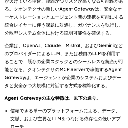
が欠けている場合、複雑かつリスクが高くなる可能性があ
る。クオンテクサの新しいAgent Gatewayは、安全なオ
ーケストレーションとエージェント間の連携を可能にする
統合レイヤーに伴う課題に対処し、ガバナンスを執行し、
分散型システム全体における説明可能性を確保する。
企業は、OpenAI、Claude、Mistral、およびGeminiなど
のプロバイダーによるLLM、または独自のLLMを利用す
ることで、既存の企業スタックとのシームレスな統合が可
能となる。クオンテクサのMCP Serverで稼働するAgent
Gatewayは、エージェントが企業のシステムおよびデー
タと安全かつ大規模に対話する方式を標準化する。
Agent Gatewayの主な特徴は、以下の通り。
信頼できる単一のプラットフォームによる、データ、
文脈、および主要なLLMをつなげる依存性の低いアプ
ローチ