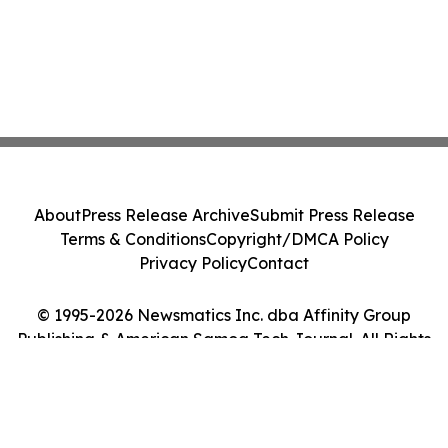
About
Press Release Archive
Submit Press Release
Terms & Conditions
Copyright/DMCA Policy
Privacy Policy
Contact
© 1995-2026 Newsmatics Inc. dba Affinity Group
Publishing & American Samoa Tech Journal. All Rights
Reserved.
Cookie Settings / Your Privacy Choices