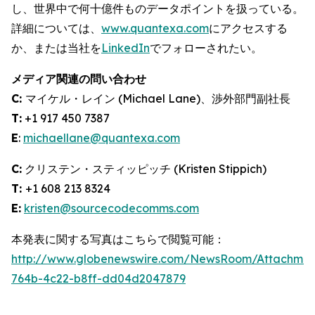
し、世界中で何十億件ものデータポイントを扱っている。
詳細については、
www.quantexa.com
にアクセスする
か、または当社を
LinkedIn
でフォローされたい。
メディア関連の問い合わせ
C:
マイケル・レイン (Michael Lane)、渉外部門副社長
T:
+1 917 450 7387
E
:
michaellane@quantexa.com
C:
クリステン・スティッピッチ (Kristen Stippich)
T:
+1 608 213 8324
E:
kristen@sourcecodecomms.com
本発表に関する写真はこちらで閲覧可能：
http://www.globenewswire.com/NewsRoom/Attachme
764b-4c22-b8ff-dd04d2047879