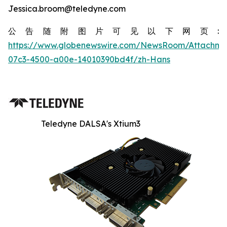
Jessica.broom@teledyne.com
公告随附图片可见以下网页:
https://www.globenewswire.com/NewsRoom/Attachm
07c3-4500-a00e-14010390bd4f/zh-Hans
Teledyne DALSA's Xtium3