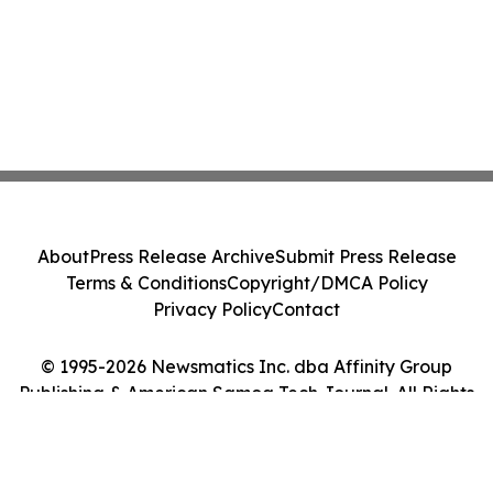
About
Press Release Archive
Submit Press Release
Terms & Conditions
Copyright/DMCA Policy
Privacy Policy
Contact
© 1995-2026 Newsmatics Inc. dba Affinity Group
Publishing & American Samoa Tech Journal. All Rights
Reserved.
Cookie Settings / Your Privacy Choices