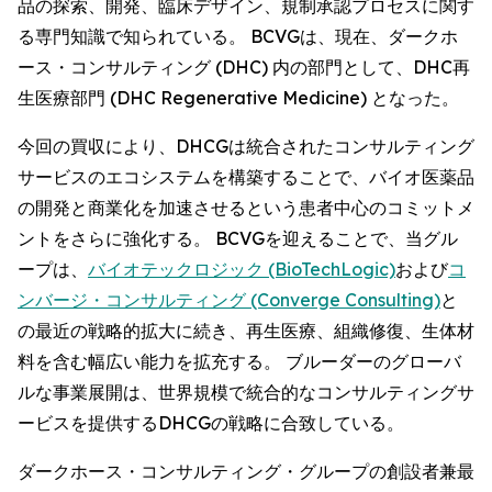
品の探索、開発、臨床デザイン、規制承認プロセスに関す
る専門知識で知られている。 BCVGは、現在、ダークホ
ース・コンサルティング (DHC) 内の部門として、DHC再
生医療部門 (DHC Regenerative Medicine) となった。
今回の買収により、DHCGは統合されたコンサルティング
サービスのエコシステムを構築することで、バイオ医薬品
の開発と商業化を加速させるという患者中心のコミットメ
ントをさらに強化する。 BCVGを迎えることで、当グル
ープは、
バイオテックロジック (BioTechLogic)
および
コ
ンバージ・コンサルティング (Converge Consulting)
と
の最近の戦略的拡大に続き、再生医療、組織修復、生体材
料を含む幅広い能力を拡充する。 ブルーダーのグローバ
ルな事業展開は、世界規模で統合的なコンサルティングサ
ービスを提供するDHCGの戦略に合致している。
ダークホース・コンサルティング・グループの創設者兼最