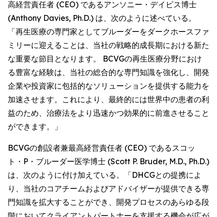
高経営責任者 (CEO) であるアンソニー・デイビス博士
(Anthony Davies, Ph.D.) は、次のように述べている。
「再生医療の専門家としてブルーダーをダークホースファ
ミリーに迎えることは、当社の戦略的成長期における新た
な重要な節目となります。 BCVGの再生医療分野におけ
る豊富な経験は、当社の総合的な専門知識を強化し、開発
企業や投資家に包括的なソリューションを提供する能力を
加速させます。これにより、最終的には世界中の患者の利
益のため、治療法をより迅速かつ効果的に前進させること
ができます。」
BCVGの創設者兼最高経営責任者 (CEO) であるスコッ
ト・P・ブルーダー医学博士 (Scott P. Bruder, M.D., Ph.D.)
は、次のように付け加えている。「DHCGとの提携によ
り、当社のコアチームおよびアドバイザーが提供できる専
門知識を拡大することができ、開発プロセスのあらゆる段
階においてクライアントパートナーを支援する機会が広が