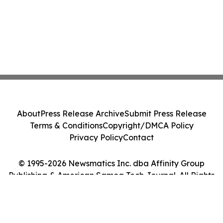
About
Press Release Archive
Submit Press Release
Terms & Conditions
Copyright/DMCA Policy
Privacy Policy
Contact
© 1995-2026 Newsmatics Inc. dba Affinity Group
Publishing & American Samoa Tech Journal. All Rights
Reserved.
Cookie Settings / Your Privacy Choices